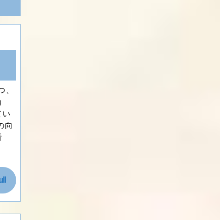
ベ
ト
ナ
ム：
猫
の
つ、
骨
角
ま
てい
で
の向
商
看
売
に
Read
ll
Full