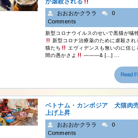
ベ
が虐殺される
ト
お
おおおかクララ
ナ
0
ム：
お
Comments
新
お
型
新型コロナウイルスのせいで黒猫が犠
か
コ
新型コロナ治療薬のために虐殺され
ロ
ク
猫たち
エヴィデンスも無いのに信じ
ナ
ラ
間の愚かさよ
———& […] ...
の
ラ
せ
い
Read Fu
で
黒
猫
が
虐
ベトナム・カンボジア 犬猫肉
殺
ベ
上げ上昇
さ
ト
れ
お
おおおかクララ
ナ
0
る
ム・
お
Comments
カ