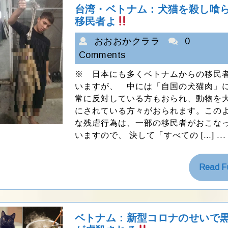
台湾・ベトナム：犬猫を殺し喰
台
移民者よ
湾・
お
おおおかクララ
ベ
0
ト
お
Comments
ナ
お
ム：
※ 日本にも多くベトナムからの移民
か
犬
いますが、 中には「自国の犬猫肉」
猫
ク
常に反対している方もおられ、動物を
を
ラ
にされている方々がおられます。この
殺
ラ
な残虐行為は、一部の移民者がおこな
し
いますので、 決して「すべての […] ...
喰
ら
う
Read Fu
移
民
者
よ
ベトナム：新型コロナのせいで