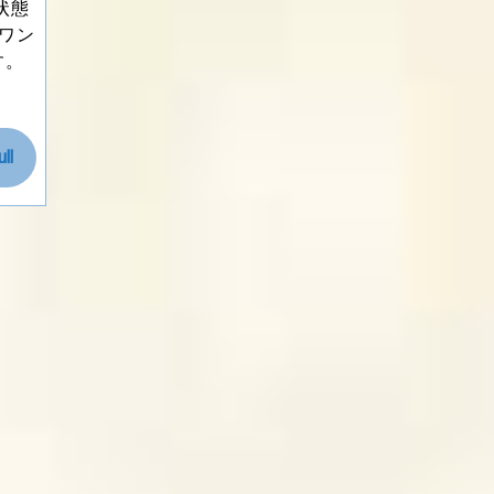
状態
ワン
す。
Read
ll
Full