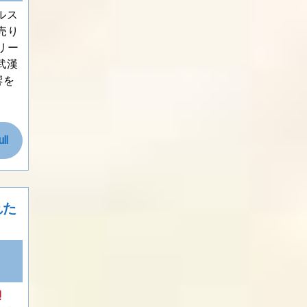
ルス
売り
リー
武漢
響を
Read
ll
Full
れた