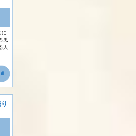
牲に
る黒
る人
Read
ll
Full
売り