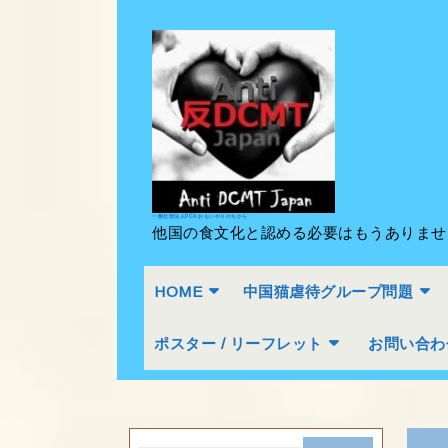
Skip
to
content
Skip
to
content
一般社団法人PCA おもいやりのちから
他国の食文化と認める必要はもうありま
HOME
中国猫虐待グループ問題
ポスター / リーフレット
お問い合わ