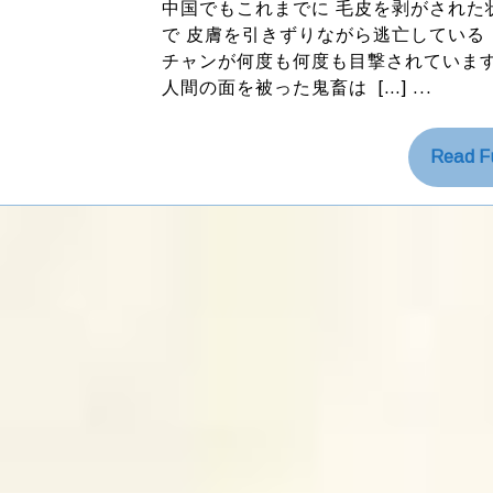
を
中国でもこれまでに 毛皮を剥がされた
剥
ク
で 皮膚を引きずりながら逃亡している 
が
ラ
チャンが何度も何度も目撃されていま
さ
ラ
人間の面を被った鬼畜は […] ...
れ
殺
さ
Read Fu
れ
た