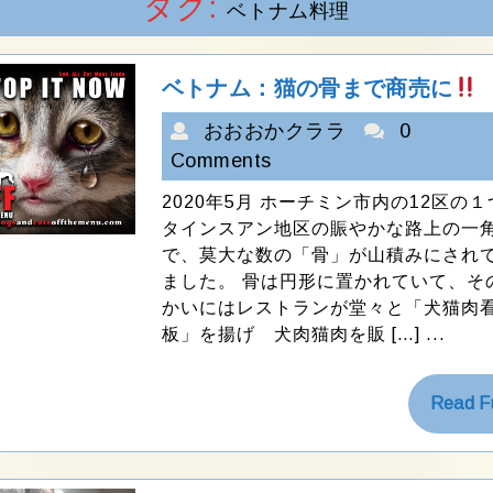
タグ:
ベトナム料理
ベトナム：猫の骨まで商売に
お
おおおかクララ
0
お
Comments
お
2020年5月 ホーチミン市内の12区の１
か
タインスアン地区の賑やかな路上の一
ク
で、莫大な数の「骨」が山積みにされ
ラ
ました。 骨は円形に置かれていて、そ
ラ
かいにはレストランが堂々と「犬猫肉
板」を揚げ 犬肉猫肉を販 […] ...
Read Fu