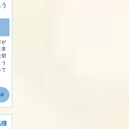
らう
者が
に非
大切
よう
って
Read
ll
Full
黒猫