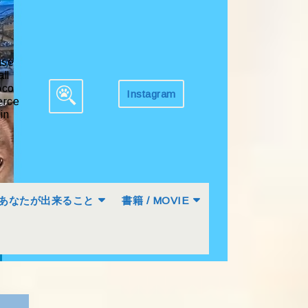
ase
all
co
Instagram
Get
rce
Search
Appointment
in
for:
あなたが出来ること
書籍 / MOVIE