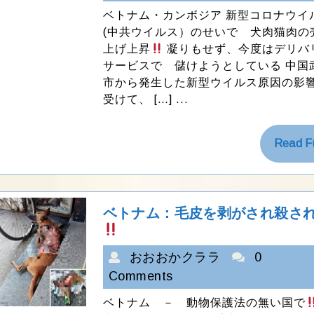
お
ン
ベトナム・カンボジア 新型コロナウイ
か
ボ
(中共ウイルス）のせいで 犬肉猫肉の
ジ
ク
上げ上昇
凝りもせず、今度はデリバ
ア
ラ
サービスで 儲けようとしている 中国
犬
ラ
市から発生した新型ウイルス原因の影
猫
受けて、 […] ...
肉
売
り
Read Fu
上
げ
上
昇
ベトナム：毛皮を剥がされ殺さ
ベ
ト
お
ナ
おおおかクララ
0
ム：
お
Comments
毛
お
皮
ベトナム － 動物保護法の無い国で
か