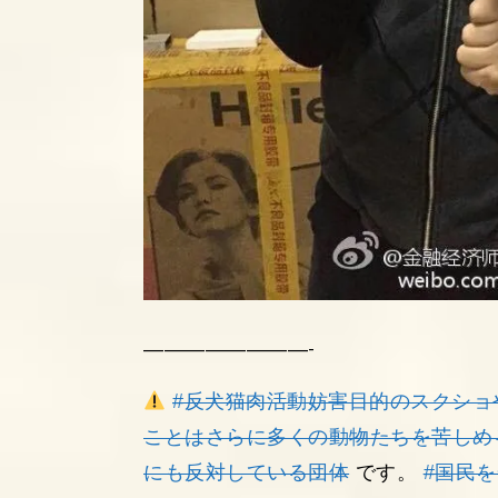
————————-
#反犬猫肉活動妨害目的のスクショ
ことはさらに多くの動物たちを苦しめ
にも反対している団体
です。
#国民