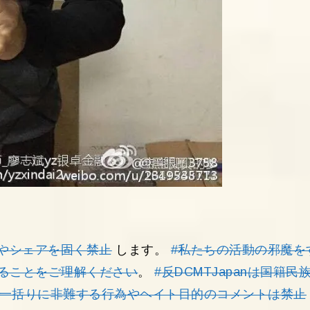
やシェアを固く禁止
します。
#私たちの活動の邪魔を
ることをご理解ください
。
#反DCMTJapanは国籍民
を一括りに非難する行為やヘイト目的のコメントは禁止