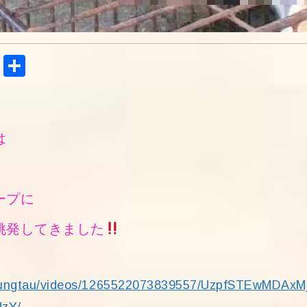
Tel
共
egr
有
am
は
ープに
挑発してきました
】
ovungtau/videos/1265522073839557/UzpfSTEwMDAxM