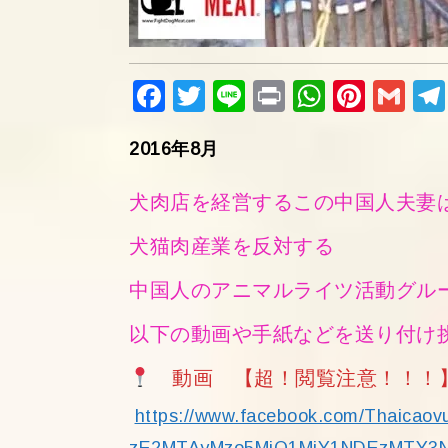
Fac
Twi
Lin
Pri
Wh
Pin
Gm
ebo
tter
e
nt
ats
ter
ail
2016年8月
ok
Ap
est
p
犬肉店を経営するこの中国人夫妻
犬猫肉産業を反対する
中国人のアニマルライツ活動グル
以下の動画や手紙などを送り付け
動画 【超！閲覧注意！！！
https://www.facebook.com/Thaica