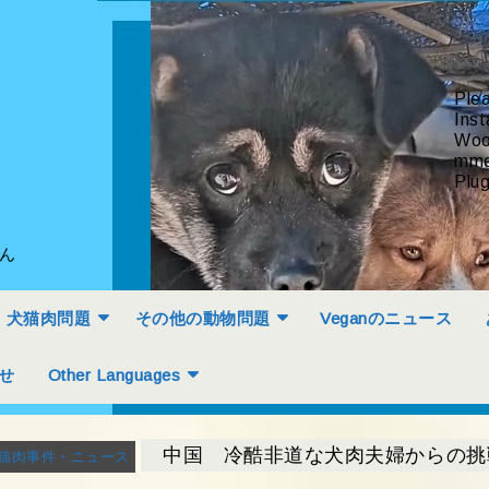
Ple
Inst
Woo
mme
Plug
せん
犬猫肉問題
その他の動物問題
Veganのニュース
せ
Other Languages
中国 冷酷非道な犬肉夫婦からの挑
猫肉事件・ニュース