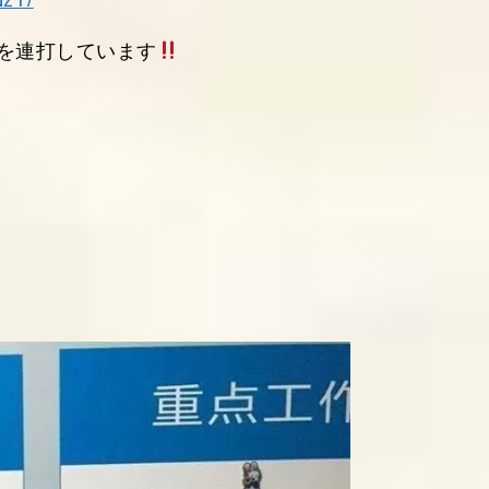
zY/
を連打しています
は