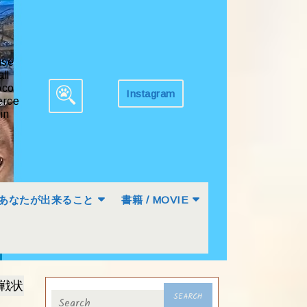
ase
all
co
Instagram
Get
rce
Search
Appointment
in
for:
あなたが出来ること
書籍 / MOVIE
戦状
Search