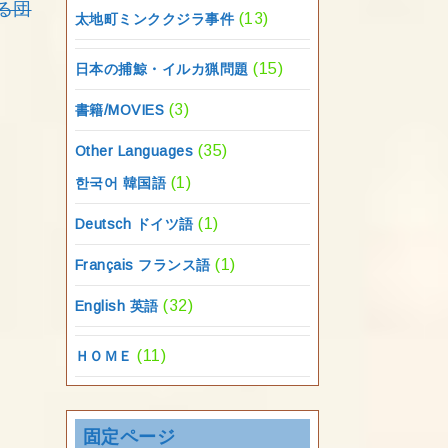
る団
(13)
太地町ミンククジラ事件
(15)
日本の捕鯨・イルカ猟問題
(3)
書籍/MOVIES
(35)
Other Languages
(1)
한국어 韓国語
(1)
Deutsch ドイツ語
(1)
Français フランス語
(32)
English 英語
(11)
ＨＯＭＥ
固定ページ