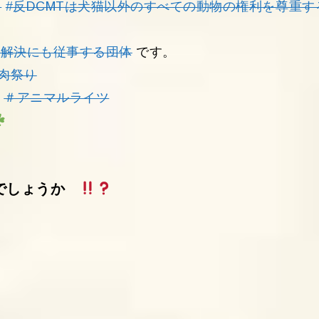
。
#反DCMTは犬猫以外のすべての動物の権利を尊重す
問題解決にも従事する団体
です。
肉祭り
＃アニマルライツ
たでしょうか
ず