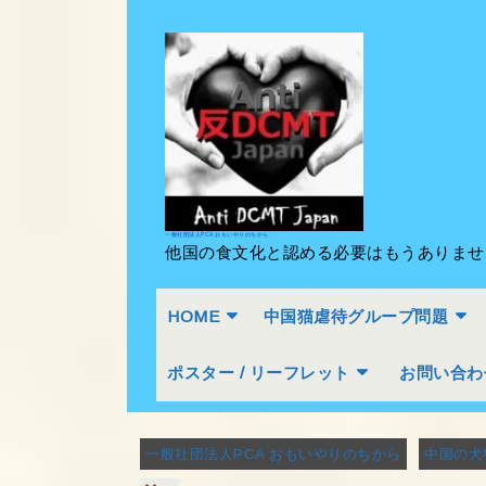
Skip
to
content
Skip
to
content
一般社団法人PCA おもいやりのちから
他国の食文化と認める必要はもうありま
HOME
中国猫虐待グループ問題
ポスター / リーフレット
お問い合わ
一般社団法人PCA おもいやりのちから
中国の犬