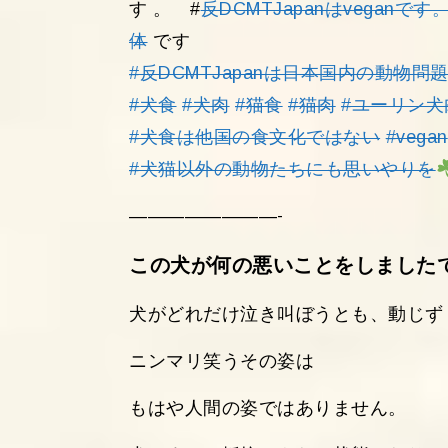
す 。 #
反DCMTJapanはveganです
体
です
#反DCMTJapanは日本国内の動物
#犬食
#犬肉
#猫食
#猫肉
#ユーリン犬
#犬食は他国の食文化ではない
#vegan
#犬猫以外の動物たちにも思いやりを
————————-
この犬が何の悪いことをしまし
犬がどれだけ泣き叫ぼうとも、動じ
ニンマリ笑うその姿は
もはや人間の姿ではありません。