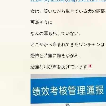
zE2MTAyMzo5MjQ1MjY1NDEzMTY3N
女は、笑いながら生きている犬の頭部
可哀そうに
なんの罪も犯していない、
どこかから盗まれてきたワンチャン
恐怖と苦痛に顔をゆがめ、
悲痛な叫び声をあげています