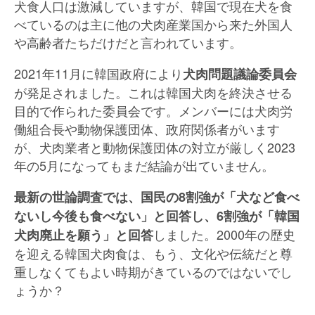
犬食人口は激減していますが、韓国で現在犬を食
べているのは主に他の犬肉産業国から来た外国人
や高齢者たちだけだと言われています。
2021年11月に韓国政府により
犬肉問題議論委員会
が発足されました。これは韓国犬肉を終決させる
目的で作られた委員会です。メンバーには犬肉労
働組合長や動物保護団体、政府関係者がいます
が、犬肉業者と動物保護団体の対立が厳しく2023
年の5月になってもまだ結論が出ていません。
最新の世論調査では、国民の8割強が「犬など食べ
ないし今後も食べない」と回答し、6割強が「韓国
しました。2000年の歴史
犬肉廃止を願う」と回答
を迎える韓国犬肉食は、もう、文化や伝統だと尊
重しなくてもよい時期がきているのではないでし
ょうか？