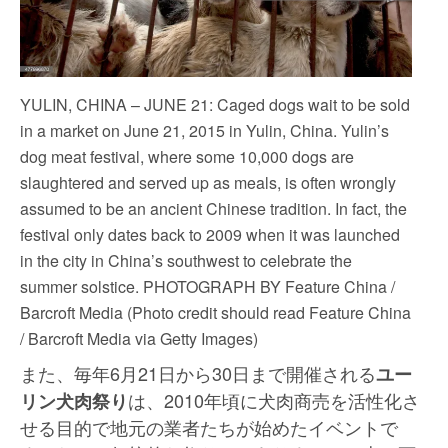
YULIN, CHINA – JUNE 21: Caged dogs wait to be sold
in a market on June 21, 2015 in Yulin, China. Yulin’s
dog meat festival, where some 10,000 dogs are
slaughtered and served up as meals, is often wrongly
assumed to be an ancient Chinese tradition. In fact, the
festival only dates back to 2009 when it was launched
in the city in China’s southwest to celebrate the
summer solstice. PHOTOGRAPH BY Feature China /
Barcroft Media (Photo credit should read Feature China
/ Barcroft Media via Getty Images)
また、毎年6月21日から30日まで開催される
ユー
は、2010年頃に犬肉商売を活性化さ
リン犬肉祭り
せる目的で地元の業者たちが始めたイベントで