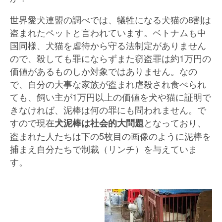
世界愛犬連盟の調べでは、犠牲になる犬猫の8割は
盗まれたペットと言われています。ベトナムも中
国同様、犬猫を虐待から守る法制定がありません
ので、殺しても罪にならずまた窃盗罪は約1万円の
価値があるものしか対象ではありません。なの
で、自分の大事な家族が盗まれ虐殺され食べられ
ても、飼い主が1万円以上の価値を犬や猫に証明で
きなければ、泥棒は何の罪にも問われません。で
すので現在
となっており、
犬泥棒は社会的大問題
盗まれた人たちは下の5枚目の画像のように泥棒を
捕まえ自分たちで制裁（リンチ）を与えていま
す。