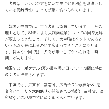
犬肉は、カンボジアを除いて主に健康利点を勘違いし
ている
高齢男性
によって頻繁に食べられています。
韓国と中国では、年々犬食は激減しています。 その
理由として、SNSにより犬猫肉産業についての国際見解
が広まってきたこと、そして、犬や猫はペットであると
いう認識が特に若者の間で広まってきたことにありま
す。韓国や中国では、犬肉が集中して食べられる「時
期」があります。
韓国
では、
ボクナル
(夏の最も暑い日) という期間に特に
多く犬が消費されます。
中国
では、広東省、雲南省、広西チワン族自治区 (悪
名高い
ユーリン犬肉祭り
が開催される場所)、吉林省、遼
寧省などの地域で特に多く食べられています。