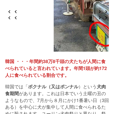
1 / 6
韓国 ・・・年間約38万8千頭の犬たちが人間に食
べられていると言われています。年間1頭が約172
人に食べられている割合です。
韓国では「
）という
ボクナル（又はポンナル
犬肉
があります。これは日本でいう土曜の丑の
食期間
ようなもので、7月から８月にかけ1番暑い日（3回
ある）を中心に犬が集中して人間に食べられるた
めに殺されます。ユーリン犬肉祭りと異なり、祭