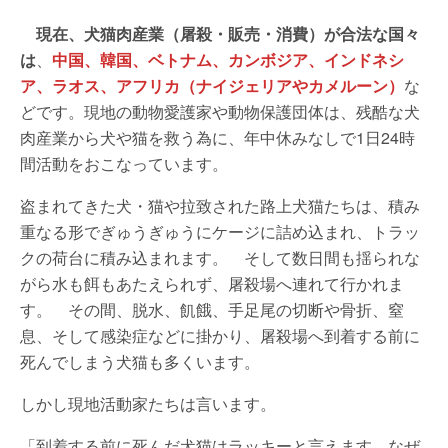
b
A
st
a
o
p
m
現在、犬猫肉産業（屠殺・販売・消費）が合法な国々
は
、
中国、韓国、ベトナム、カンボジア、インドネシ
o
p
ア、ラオス、アフリカ（ナイジェリアやカメルーン）
な
k
どです。現地の動物愛護家や動物保護団体は、残酷な犬
肉産業から犬や猫を救う為に、年中休みなしで1日24時
間活動をおこなっています。
盗まれてきた犬・猫や拉致された路上犬猫たちは、積み
重なる形でぎゅうぎゅうにケージに詰め込まれ、トラッ
クの荷台に積み込まれます。 そして数日間も揺られな
がら水も餌もあたえられず、屠殺場へ連れて行かれま
す。 その間、脱水、飢餓、手足尾の切断や骨折、窒
息、そして感染症などに掛かり、屠殺場へ到着する前に
死んでしまう犬猫も多くいます。
しかし現地活動家たちは言います。
「到着する前に死んだ犬猫はラッキーと言えます。なぜ