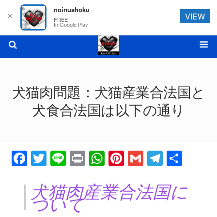
noinushoku
✕
VIEW
FREE
In Google Play
犬猫肉問題：犬猫産業合法国と
犬食合法国は以下の通り
F
T
Li
Pr
W
Pi
G
T
共
a
wi
n
in
h
nt
m
el
有
c
犬猫肉産業合法国に
tt
e
t
at
er
ail
e
ついて
e
er
s
e
gr