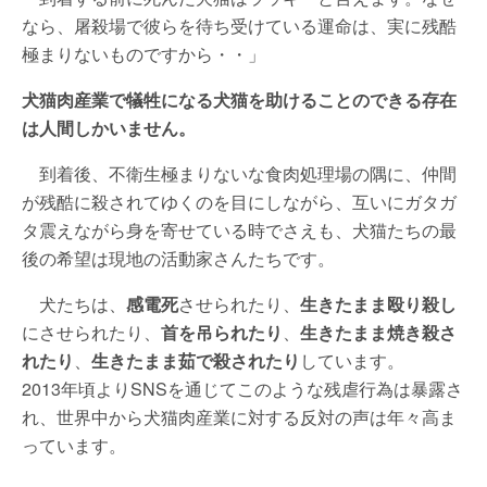
なら、屠殺場で彼らを待ち受けている運命は、実に残酷
極まりないものですから・・」
犬猫肉産業で犠牲になる犬猫を助けることのできる存在
は人間しかいません。
到着後、不衛生極まりないな食肉処理場の隅に、仲間
が残酷に殺されてゆくのを目にしながら、互いにガタガ
タ震えながら身を寄せている時でさえも、犬猫たちの最
後の希望は現地の活動家さんたちです。
犬たちは、
感電死
させられたり、
生きたまま殴り殺し
にさせられたり、
首を吊られたり
、
生きたまま焼き殺さ
れたり
、
生きたまま茹で殺されたり
しています。
2013年頃よりSNSを通じてこのような残虐行為は暴露さ
れ、世界中から犬猫肉産業に対する反対の声は年々高ま
っています。