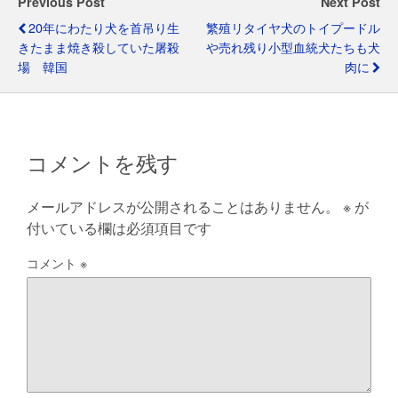
Previous Post
Next Post
o
p
m
20年にわたり犬を首吊り生
繁殖リタイヤ犬のトイプードル
o
p
きたまま焼き殺していた屠殺
や売れ残り小型血統犬たちも犬
場 韓国
肉に
k
コメントを残す
メールアドレスが公開されることはありません。
※
が
付いている欄は必須項目です
コメント
※