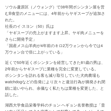
ソウル蘆原区（ノウォング）で38年間ボシンタン屋を営
むB食堂のメニューには、4年前からヤギスープが追加さ
れた。
社長のイ·スヨン（50）氏は
「ヤギスープの売上がますます上昇。ヤギ肉メニューを
さらに開発予定」
「国産メス山羊肉が4年前のキロ2万ウォンから今では4
万ウォン台で倍に上がっている」
近くで50年近くボシンタンを経営してきた81歳の男は、
2年前からヤギスープに業種を完全に変更している。
ポシンタンを訪れる客も減り取引していた犬肉農場も
watchdogなどの告発により次々と違法行為が摘発され閉
鎖に追いやられ、余儀なく私たちは業種を変更した、と
話した。
湖西大学食品栄養学科のチョン·ヘギョン名誉教授は「昔