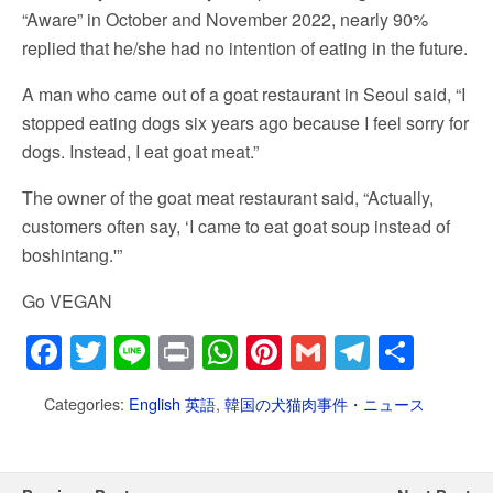
“Aware” in October and November 2022, nearly 90%
replied that he/she had no intention of eating in the future.
A man who came out of a goat restaurant in Seoul said, “I
stopped eating dogs six years ago because I feel sorry for
dogs. Instead, I eat goat meat.”
The owner of the goat meat restaurant said, “Actually,
customers often say, ‘I came to eat goat soup instead of
boshintang.'”
Go VEGAN
F
T
Li
Pr
W
Pi
G
T
共
a
wi
n
in
h
nt
m
el
有
Categories:
English 英語
,
韓国の犬猫肉事件・ニュース
c
tt
e
t
at
er
ail
e
e
er
s
e
gr
b
A
st
a