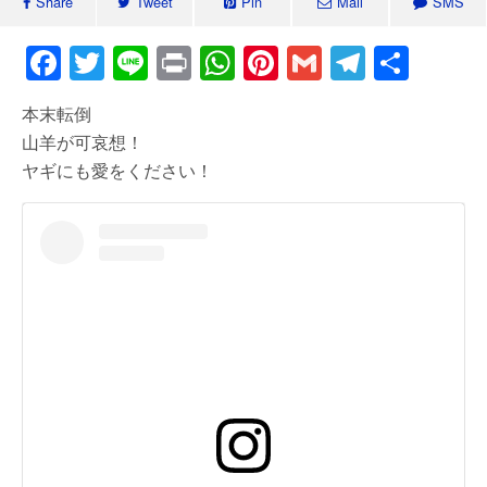
Share
Tweet
Pin
Mail
SMS
F
T
Li
Pr
W
Pi
G
T
共
a
wi
n
in
h
nt
m
el
有
本末転倒
c
tt
e
t
at
er
ail
e
山羊が可哀想！
e
er
s
e
gr
ヤギにも愛をください！
b
A
st
a
o
p
m
o
p
k