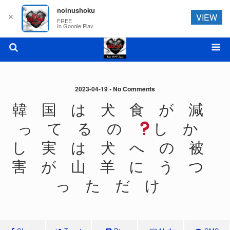
noinushoku
✕
VIEW
FREE
In Google Play
2023-04-19 • No Comments
韓 国 は 犬 食 が 減
っ て る の
し か
し 実 は 犬 へ の 被
害 が 山 羊 に う つ
っ た だ け