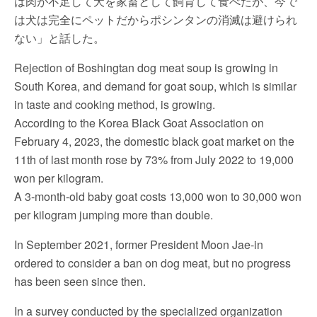
は肉が不足して犬を家畜として飼育して食べたが、今で
は犬は完全にペットだからポシンタンの消滅は避けられ
ない」と話した。
Rejection of Boshingtan dog meat soup is growing in
South Korea, and demand for goat soup, which is similar
in taste and cooking method, is growing.
According to the Korea Black Goat Association on
February 4, 2023, the domestic black goat market on the
11th of last month rose by 73% from July 2022 to 19,000
won per kilogram.
A 3-month-old baby goat costs 13,000 won to 30,000 won
per kilogram jumping more than double.
In September 2021, former President Moon Jae-in
ordered to consider a ban on dog meat, but no progress
has been seen since then.
In a survey conducted by the specialized organization