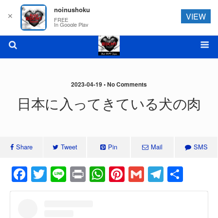
noinushoku
✕
VIEW
FREE
In Google Play
2023-04-19 • No Comments
日本に入ってきている犬の肉
Share
Tweet
Pin
Mail
SMS
F
T
Li
Pr
W
Pi
G
T
共
a
wi
n
in
h
nt
m
el
有
c
tt
e
t
at
er
ail
e