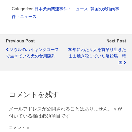
a
wi
n
in
h
nt
m
el
有
Categories:
日本犬肉関連事件・ニュース
,
韓国の犬猫肉事
c
tt
e
t
at
er
ail
e
件・ニュース
e
er
s
e
gr
b
A
st
a
o
p
m
Previous Post
Next Post
o
p
ソウルのハイキングコース
20年にわたり犬を首吊り生きた
で生きている犬の食用陳列
まま焼き殺していた屠殺場 韓
k
国
コメントを残す
メールアドレスが公開されることはありません。
※
が
付いている欄は必須項目です
コメント
※