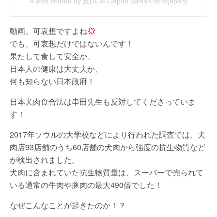
A post shared by 反DCMTJapan (@han.dcmtjapan)
動画、可哀想ですよね
でも、可哀想だけではないんです！
果たして食して安全か、
日本人の健康は大丈夫か、
何も知らない日本政府！
日本犬肉食合法は串田先生も反対してくださっていま
す！
2017年ソウルの大学校などにより行われた調査では、犬
肉店93店舗のうち60店舗の犬肉から強度の抗生物質など
が検出されました。
犬肉に含まれていた抗生物質量は、スーパーで売られて
いる通常の牛肉や豚肉の最大490倍でした！
なぜこんなことが起きたのか！？