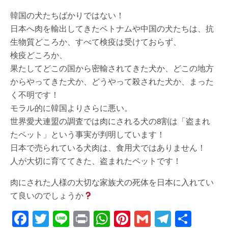
韓国の犬たちばかりではない！
日本へ肉を輸出してきたベトナムや中国の犬たちは、抗
生物質どころか、すべて検疫は受けておらず、
検疫どころか、
果たしてどこの国から密輸されてきた犬か、どこの地方
からやってきた犬か、どうやって殺された犬か、まった
く不明です！
モラル的に韓国よりさらに悪い。
世界愛犬連盟の調査では肉にされる犬の8割は「盗まれ
たペット」という事実が判明しています！
日本で売られている犬肉は、食用犬ではありません！
人が大切に育ててきた、盗まれたペットです！
肉にされた人様の大切な家族犬の死体を日本に入れてい
て良いのでしょうか
F
T
Li
Pr
W
Pi
G
T
共