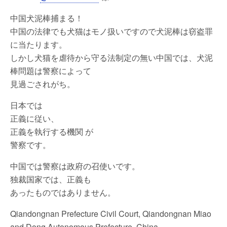
c
tt
e
t
at
er
ail
e
e
er
s
e
gr
中国犬泥棒捕まる！
中国の法律でも犬猫はモノ扱いですので犬泥棒は窃盗罪
b
A
st
a
に当たります。
o
p
m
しかし犬猫を虐待から守る法制定の無い中国では、犬泥
o
p
棒問題は警察によって
k
見過ごされがち。
日本では
正義に従い、
正義を執行する機関 が
警察です。
中国では警察は政府の召使いです。
独裁国家では、正義も
あったものではありません。
Qiandongnan Prefecture Civil Court, Qiandongnan Miao
and Dong Autonomous Prefecture, China