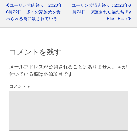
o
p
m
ユーリン犬肉祭り：2023年
ユーリン犬猫肉祭り：2023年6
o
p
6月22日 多くの家族犬を食
月24日 保護された猫たち By
べられる為に殺されている
PlushBear
k
コメントを残す
メールアドレスが公開されることはありません。
※
が
付いている欄は必須項目です
コメント
※