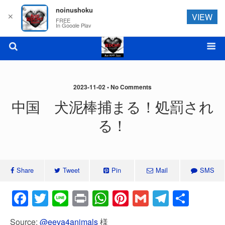
noinushoku
✕
VIEW
FREE
In Google Play
2023-11-02 • No Comments
中国 犬泥棒捕まる！処罰され
る！
Share
Tweet
Pin
Mail
SMS
F
T
Li
Pr
W
Pi
G
T
共
a
wi
n
in
h
nt
m
el
有
Source:
@eeva4animals
様