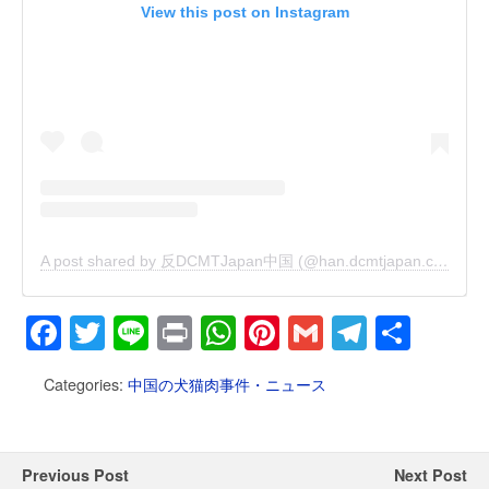
View this post on Instagram
A post shared by 反DCMTJapan中国 (@han.dcmtjapan.china)
F
T
Li
Pr
W
Pi
G
T
共
a
wi
n
in
h
nt
m
el
有
Categories:
中国の犬猫肉事件・ニュース
c
tt
e
t
at
er
ail
e
e
er
s
e
gr
b
A
st
a
Previous Post
Next Post