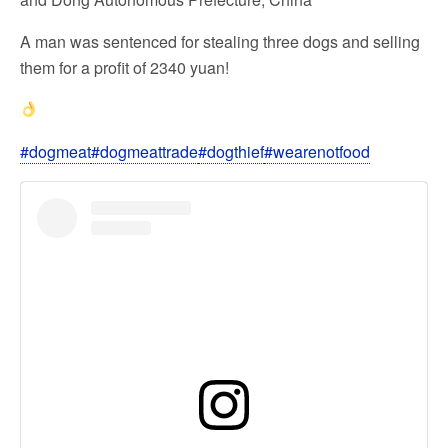
A man was sentenced for stealing three dogs and selling
them for a profit of 2340 yuan!
#dogmeat
#dogmeattrade
#dogthief
#wearenotfood