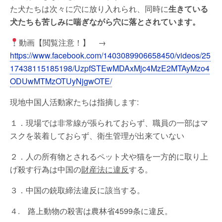
た犬たちは次々に穴に放り入れられ、同時に
生きている
犬たちも苦しみに喘ぎながら穴に落とされています。
動画【閲覧注意！】 →
https://www.facebook.com/1403089906658450/videos/25
17438115185198/UzpfSTEwMDAxMjc4MzE2MTAyMzo4
ODUwMTMzOTUyNjgwOTE/
現地中国人活動家たちは指摘します:
１．現場では非常線が張られておらず、職員の一部はマ
スクを装着しておらず、衛生管理が出来ていない
２．人の所有物とされるペット犬や猫を一方的に取り上
げ殺す行為は中国の
財産法に違反
する。
３．中国の銃取締法違反に該当する。
４. 路上動物の殺害は農林省4599条に違反。