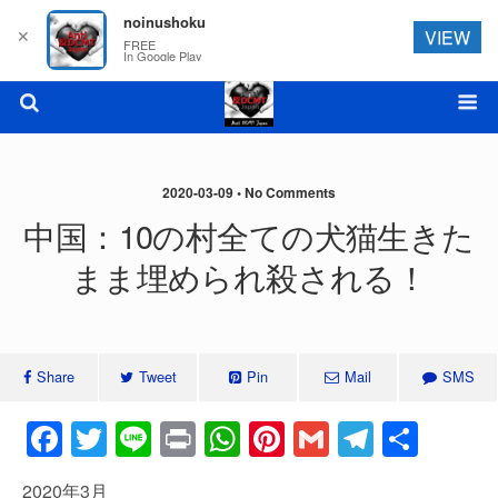
noinushoku
✕
VIEW
FREE
In Google Play
2020-03-09 • No Comments
中国：10の村全ての犬猫生きた
まま埋められ殺される！
Share
Tweet
Pin
Mail
SMS
F
T
Li
Pr
W
Pi
G
T
共
a
wi
n
in
h
nt
m
el
有
2020年3月