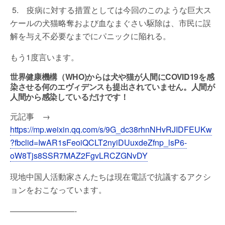
5. 疫病に対する措置としては今回のこのような巨大ス
ケールの犬猫略奪および血なまぐさい駆除は、市民に誤
解を与え不必要なまでにパニックに陥れる。
もう1度言います。
世界健康機構（WHO)からは犬や猫が人間にCOVID19を感
染させる何のエヴィデンスも提出されていません。人間が
人間から感染しているだけです！
元記事 →
https://mp.weixin.qq.com/s/9G_dc38rhnNHvRJIDFEUKw
?fbclid=IwAR1sFeoiQCLT2nyiDUuxdeZfnp_lsP6-
oW8Tjs8SSR7MAZ2FgvLRCZGNvDY
現地中国人活動家さんたちは現在電話で抗議するアクシ
ョンをおこなっています。
————————-