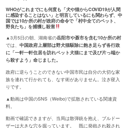
c
tt
e
t
at
er
ail
e
e
er
s
e
gr
WHOがこれまでにも何度も「犬や猫からCOVID19が人間
に感染することはない」と明言しているにも関わらず、中
b
A
st
a
国では10か所の村が政府の命令で「村中全てのペット、
野良たち」を捕獲し殺害
o
p
m
o
p
▲3月5日の朝、湖南省の
岳阳市や聂市を含む10か所の村
では、
中国政府上層部は野犬猫駆除に飽き足らず各行政
k
に「一軒一軒住居を訪れペット犬猫にまで及び片っ端か
ら殺すよう」命じました。
政府に逆らうことのできない中国市民は自分の大切な家
族を連れて行かれても、なす術がありません。泣き寝入
りです。
▲動画は中国のSNS（Weibo)で拡散されている関連資
料。
動画で確認できますが、当局は散弾銃を抱え、ブルドー
ザーは大きな穴を掘っています。 既に発砲され殺され