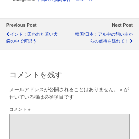
c
tt
e
t
at
er
ail
e
e
er
s
e
gr
b
A
st
a
Previous Post
Next Post
o
p
m
インド：囚われた若い犬
韓国/日本：アル中の飼い主か
o
p
袋の中で何思う
らの虐待を逃れて！
k
コメントを残す
メールアドレスが公開されることはありません。
※
が
付いている欄は必須項目です
コメント
※