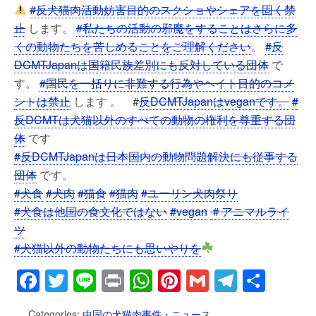
#反犬猫肉活動妨害目的のスクショやシェアを固く禁
止
します。
#私たちの活動の邪魔をすることはさらに多
くの動物たちを苦しめることをご理解ください
。
#反
DCMTJapanは国籍民族差別にも反対している団体
で
す。
#国民を一括りに非難する行為やヘイト目的のコメ
ントは禁止
します 。 #
反DCMTJapanはveganです。
#
反DCMTは犬猫以外のすべての動物の権利を尊重する団
体
です
#反DCMTJapanは日本国内の動物問題解決にも従事する
団体
です。
#犬食
#犬肉
#猫食
#猫肉
#ユーリン犬肉祭り
#犬食は他国の食文化ではない
#vegan
＃アニマルライ
ツ
#犬猫以外の動物たちにも思いやりを
F
T
Li
Pr
W
Pi
G
T
共
a
wi
n
in
h
nt
m
el
有
Categories:
中国の犬猫肉事件・ニュース