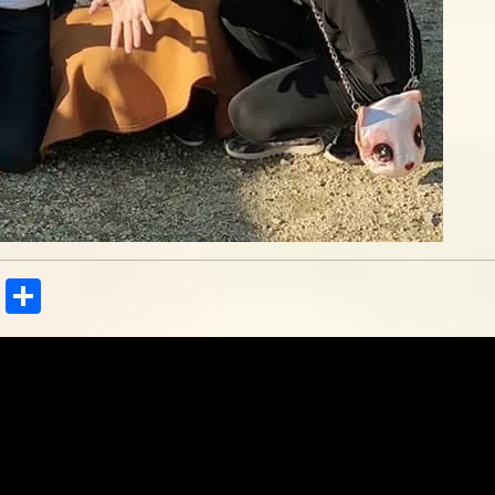
Tel
共
egr
有
am