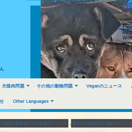
Ple
Inst
Woo
mme
Plug
せん
犬猫肉問題
その他の動物問題
Veganのニュース
せ
Other Languages
,
た韓国犬屠殺場からの保護犬ニュース
過去の犬猫肉反対活動やアクシ