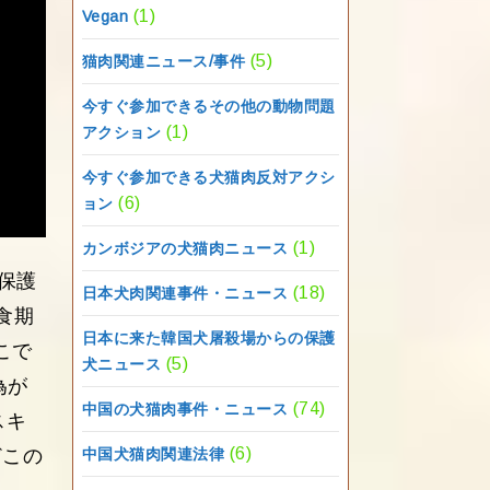
(1)
Vegan
(5)
猫肉関連ニュース/事件
今すぐ参加できるその他の動物問題
(1)
アクション
今すぐ参加できる犬猫肉反対アクシ
(6)
ョン
(1)
カンボジアの犬猫肉ニュース
保護
(18)
日本犬肉関連事件・ニュース
食期
日本に来た韓国犬屠殺場からの保護
こで
(5)
犬ニュース
為が
(74)
中国の犬猫肉事件・ニュース
スキ
(6)
どこの
中国犬猫肉関連法律