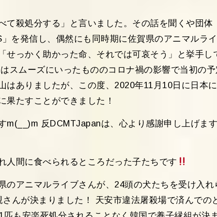
べて殺処分する」と言いました。その話を聞くや団体
「SOS」を発信し、偶然にも同時期に佐賀県のアニマルラ
「せっかく助かった命、それでは可哀そう」と挙手し
きはスムーズにいったもののコロナ禍の影響で当初の予
はありましたが、この度、2020年11月10日に日本に
に果たすことができました！
(__)m 反DCMTJapanは、心より感謝申し上げま
れ人間に食べられるところだった子たちです
県のアニマルライブさんが、24頭の犬たちを受け入れ
親さんが決まりました！ 天安市違法屠殺場で済んでの
局1匹も安楽死処分されることなく韓国で養子縁組が決