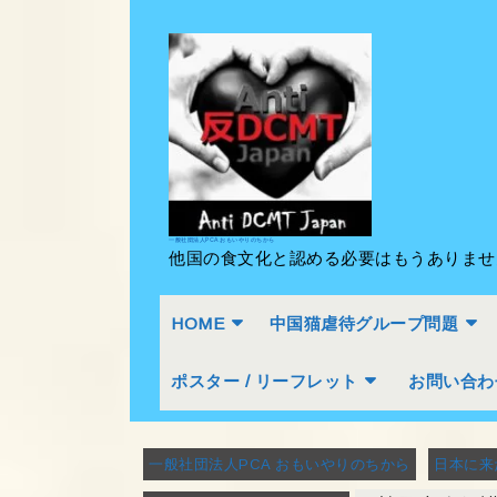
Skip
to
content
Skip
to
content
一般社団法人PCA おもいやりのちから
他国の食文化と認める必要はもうありま
HOME
中国猫虐待グループ問題
ポスター / リーフレット
お問い合わ
一般社団法人PCA おもいやりのちから
日本に来