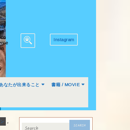
ase
all
co
Instagram
Get
rce
Search
Appointment
in
for:
あなたが出来ること
書籍 / MOVIE
,
ョン
Search