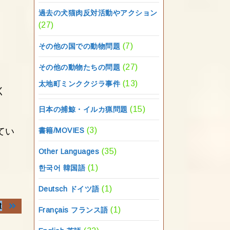
過去の犬猫肉反対活動やアクション
(27)
(7)
その他の国での動物問題
(27)
その他の動物たちの問題
(13)
太地町ミンククジラ事件
く
(15)
日本の捕鯨・イルカ猟問題
(3)
てい
書籍/MOVIES
(35)
Other Languages
(1)
한국어 韓国語
(1)
Deutsch ドイツ語
Next
t
(1)
Français フランス語
post: