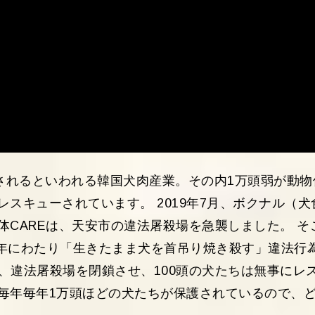
殺されるといわれる韓国犬肉産業。その内1万頭弱が動物
スキューされています。 2019年7月、ボクナル（犬
CAREは、天安市の違法屠殺場を急襲しました。 そ
0年にわたり「生きたまま犬を首吊り焼き殺す」違法行
は、違法屠殺場を閉鎖させ、100頭の犬たちは無事にレ
毎年毎年1万頭ほどの犬たちが保護されているので、