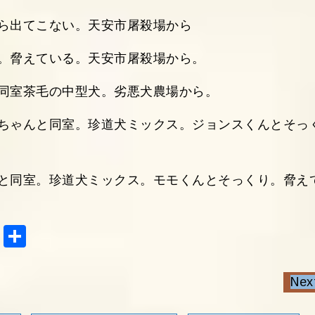
ら出てこない。天安市屠殺場から
。脅えている。天安市屠殺場から。
同室茶毛の中型犬。劣悪犬農場から。
ちゃんと同室。珍道犬ミックス。ジョンスくんとそっ
と同室。珍道犬ミックス。モモくんとそっくり。脅え
Tel
共
egr
有
am
Nex