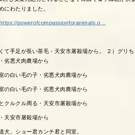
めにわたりました。
https://powerofcompassionforanimals.o…
くて手足が長い茶毛・天安市屠殺場から。 ２）グリち
・劣悪犬肉農場から
室の白い毛の子・劣悪犬肉農場から
室の白い毛の子・劣悪犬肉農場から
とクルクル周る・天安市屠殺場から
・天安市屠殺場から
道犬。ショー君カンチ君と同室。