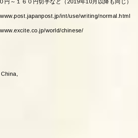
円～１６０円切手など（2019年10月以降も同じ）
.japanpost.jp/int/use/writing/normal.html
cite.co.jp/world/chinese/
 China,