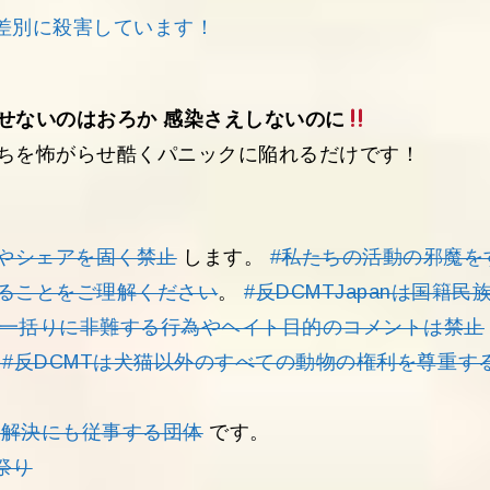
差別に殺害しています！
せないのはおろか 感染さえしないのに
ちを怖がらせ酷くパニックに陥れるだけです！
やシェアを固く禁止
します。
#私たちの活動の邪魔を
ることをご理解ください
。
#反DCMTJapanは国籍民
を一括りに非難する行為やヘイト目的のコメントは禁止
。
#反DCMTは犬猫以外のすべての動物の権利を尊重す
問題解決にも従事する団体
です。
祭り