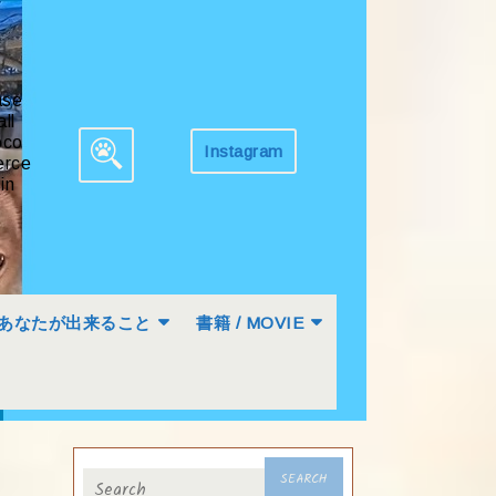
ase
all
co
Instagram
Get
rce
Search
Appointment
in
for:
あなたが出来ること
書籍 / MOVIE
Search