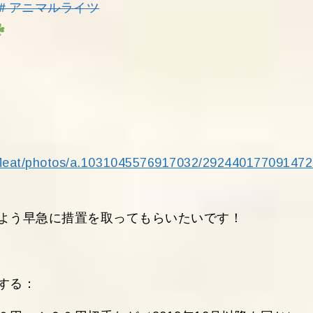
＃アニマルライツ
gMeat/photos/a.1031045576917032/292440177091472
よう早急に措置を取ってもらいたいです！
する：