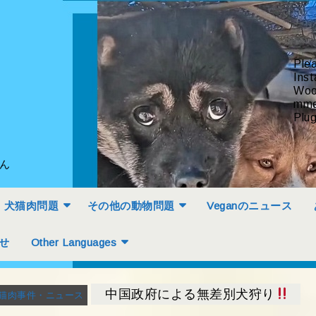
Ple
Inst
Woo
mme
Plug
せん
犬猫肉問題
その他の動物問題
Veganのニュース
せ
Other Languages
中国政府による無差別犬狩り
猫肉事件・ニュース