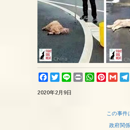
Fac
Twi
Lin
Pri
Wh
Pin
Gm
ebo
tter
e
nt
ats
ter
ail
2020年2月9日
ok
Ap
est
p
この事件
政府関