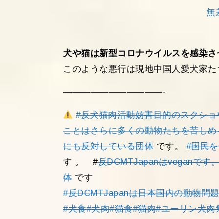
無
犬や猫は新型コロナウイルスを感染さ
このような悪行は現地中国人愛犬家た
———————————-
#反犬猫肉活動妨害目的のスクショ
ことはさらに多くの動物たちを苦しめ
にも反対している団体
です。
#国民
す 。 #
反DCMTJapanはveganです
体
です
#反DCMTJapanは日本国内の動物
#犬食
#犬肉
#猫食
#猫肉
#ユーリン犬肉