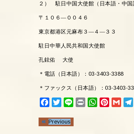
２） 駐日中国大使館（日本語・中国
〒１０６―００４６
東京都港区元麻布３―４―３３
駐日中華人民共和国大使館
孔鉉佑 大使
＊電話（日本語）：03-3403-3388
＊ファックス（日本語）：03-3403-33
Fac
Twi
Lin
Pri
Wh
Pin
Gm
ebo
tter
e
nt
ats
ter
ail
投
ok
Previous
Ap
est
Previous
稿
post:
ナ
p