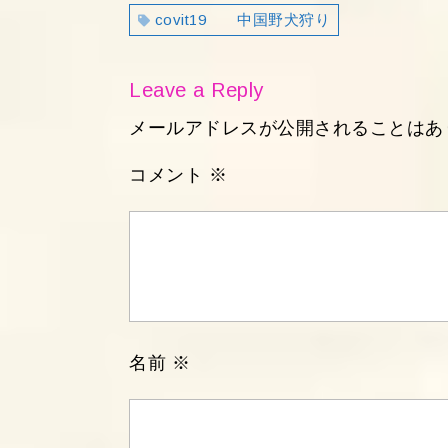
ビ
covit19 中国野犬狩り
ゲ
ー
シ
Leave a Reply
ョ
メールアドレスが公開されることはあ
ン
コメント
※
名前
※