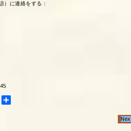
語）に連絡をする：
45
Tel
共
egr
有
am
Nex