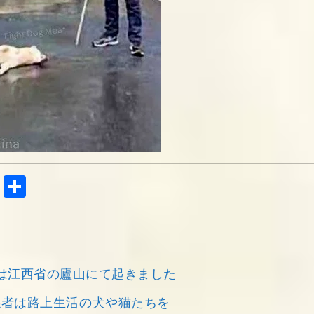
Tel
共
egr
有
am
は江西省の廬山にて起きました
係者は路上生活の犬や猫たちを