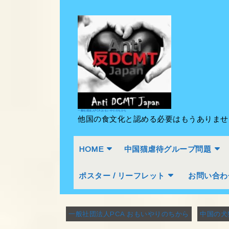
Skip
to
content
Skip
to
content
一般社団法人PCA おもいやりのちから
他国の食文化と認める必要はもうありま
HOME
中国猫虐待グループ問題
ポスター / リーフレット
お問い合わ
一般社団法人PCA おもいやりのちから
中国の犬