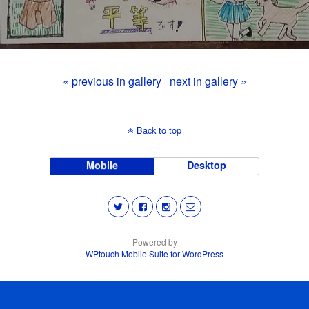
« previous in gallery
next in gallery »
Back to top
Mobile
Desktop
Powered by
WPtouch Mobile Suite for WordPress