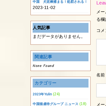
中国 犬泥棒捕まる！処罰される！
Leav
2023-11-02
メー
る欄
人気記事
コメ
まだデータがありません。
関連記事
None Found
名
カテゴリー
(24)
2023年Yulin
(18)
中国猫虐待グループ ニュース
メー