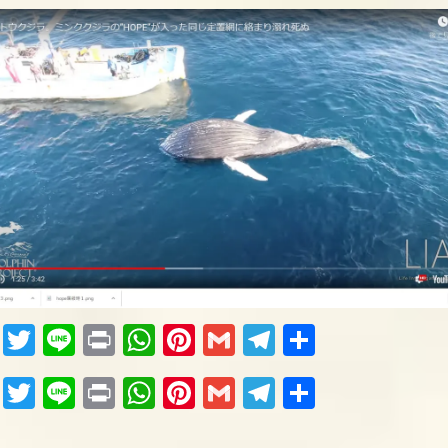
Fac
Twi
Lin
Pri
Wh
Pin
Gm
Tel
共
ebo
tter
e
nt
ats
ter
ail
egr
有
Fac
Twi
Lin
Pri
Wh
Pin
Gm
Tel
共
ok
Ap
est
am
ebo
tter
e
nt
ats
ter
ail
egr
有
p