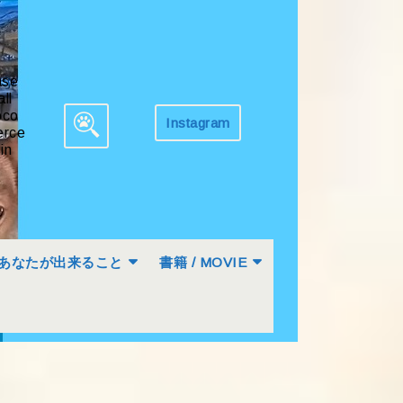
ase
all
co
Instagram
Get
rce
Search
Appointment
in
for:
あなたが出来ること
書籍 / MOVIE