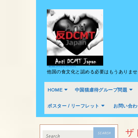
Skip
to
content
Skip
to
content
一般社団法人PCA おもいやりのちから
他国の食文化と認める必要はもうありま
HOME
中国猫虐待グループ問題
ポスター / リーフレット
お問い合わ
Search
ザ