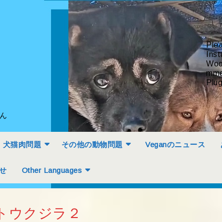
Ple
Inst
Woo
mme
Plug
せん
犬猫肉問題
その他の動物問題
Veganのニュース
せ
Other Languages
トウクジラ２