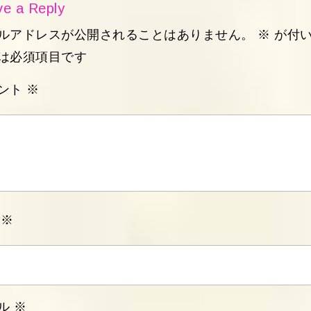
ok
Ap
est
am
e a Reply
p
ルアドレスが公開されることはありません。
※
が付
は必須項目です
ント
※
前
※
ル
※