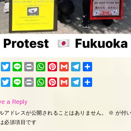
Fac
Twi
Lin
Pri
Wh
Pin
Gm
Tel
共
ebo
tter
e
nt
ats
ter
ail
egr
有
Fac
Twi
Lin
Pri
Wh
Pin
Gm
Tel
共
ok
Ap
est
am
ebo
tter
e
nt
ats
ter
ail
egr
有
p
ok
Ap
est
am
e a Reply
p
ルアドレスが公開されることはありません。
※
が付
は必須項目です