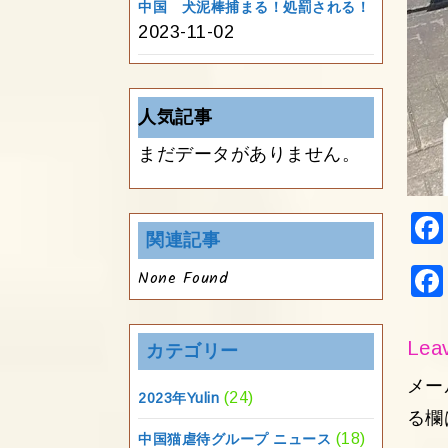
中国 犬泥棒捕まる！処罰される！
2023-11-02
人気記事
まだデータがありません。
関連記事
None Found
Leav
カテゴリー
メー
(24)
2023年Yulin
る欄
(18)
中国猫虐待グループ ニュース