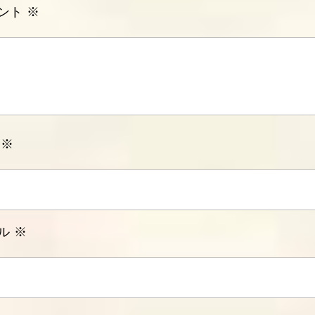
ント
※
前
※
ル
※