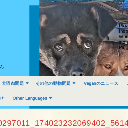
Ple
Inst
Woo
mme
Plug
せん
犬猫肉問題
その他の動物問題
Veganのニュース
せ
Other Languages
0297011_174023232069402_561