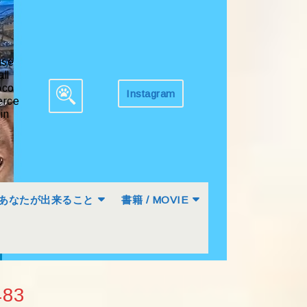
ase
all
co
Instagram
Get
rce
Search
Appointment
in
for:
あなたが出来ること
書籍 / MOVIE
483