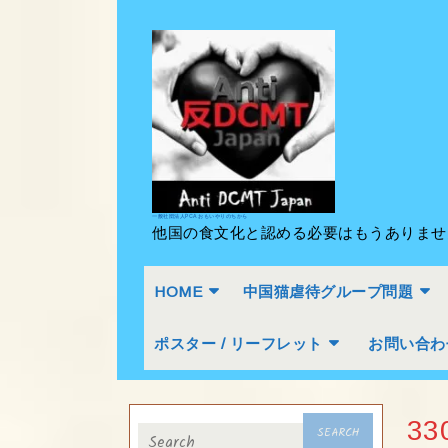
Skip
to
content
Skip
to
content
一般社団法人PCA おもいやりのちから
他国の食文化と認める必要はもうありま
HOME
中国猫虐待グループ問題
ポスター / リーフレット
お問い合わ
Search
33