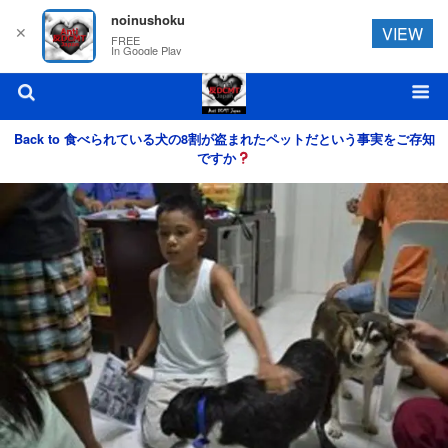
noinushoku
✕
VIEW
FREE
In Google Play
Back to 食べられている犬の8割が盗まれたペットだという事実をご存知
ですか