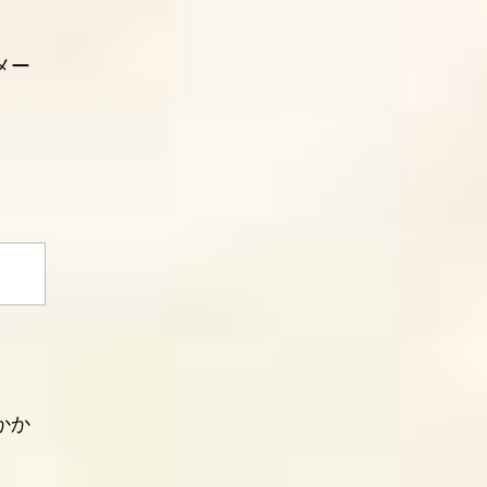
メー
かか