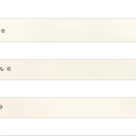
前
※
ル
※
ト