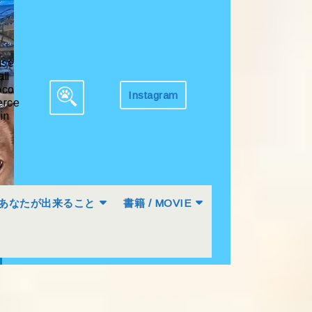
ase
all
co
Instagram
Get
rce
Search
Appointment
in
for:
あなたが出来ること
書籍 / MOVIE