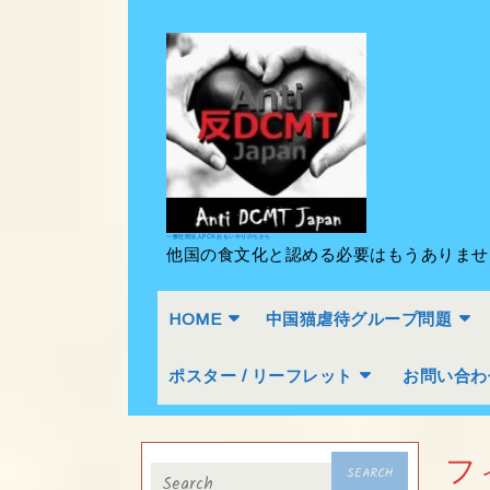
Skip
to
content
Skip
to
content
一般社団法人PCA おもいやりのちから
他国の食文化と認める必要はもうありま
HOME
中国猫虐待グループ問題
ポスター / リーフレット
お問い合わ
Search
フ