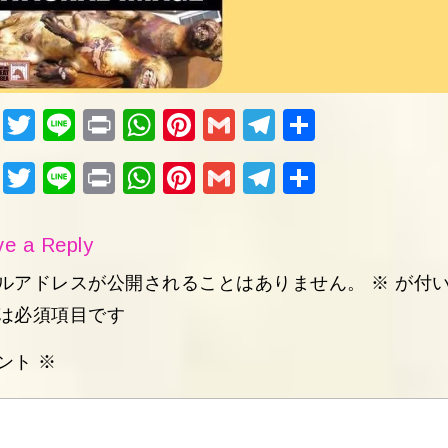
Fac
Twi
Lin
Pri
Wh
Pin
Gm
Tel
共
ebo
tter
e
nt
ats
ter
ail
egr
有
Fac
Twi
Lin
Pri
Wh
Pin
Gm
Tel
共
ok
Ap
est
am
ebo
tter
e
nt
ats
ter
ail
egr
有
p
ok
Ap
est
am
e a Reply
p
ルアドレスが公開されることはありません。
※
が付
は必須項目です
ント
※