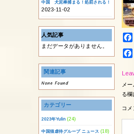
中国 犬泥棒捕まる！処罰される！
2023-11-02
人気記事
まだデータがありません。
関連記事
Leav
None Found
メー
る欄
カテゴリー
コメ
(24)
2023年Yulin
(18)
中国猫虐待グループ ニュース