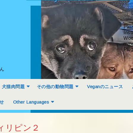
Ple
Inst
Woo
mme
Plug
せん
犬猫肉問題
その他の動物問題
Veganのニュース
せ
Other Languages
ィリピン２