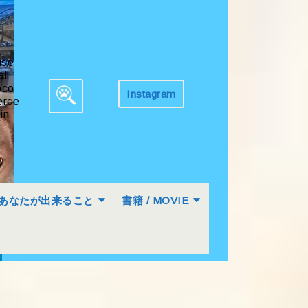
ase
all
co
Instagram
Get
rce
Search
Appointment
in
for:
あなたが出来ること
書籍 / MOVIE