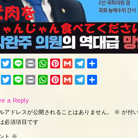
Fac
Twi
Lin
Pri
Wh
Pin
Gm
Tel
共
ebo
tter
e
nt
ats
ter
ail
egr
有
Fac
Twi
Lin
Pri
Wh
Pin
Gm
Tel
共
ok
Ap
est
am
ebo
tter
e
nt
ats
ter
ail
egr
有
p
ok
Ap
est
am
e a Reply
p
ルアドレスが公開されることはありません。
※
が付
は必須項目です
ント
※