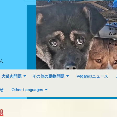
Ple
Inst
Woo
mme
Plug
せん
犬猫肉問題
その他の動物問題
Veganのニュース
せ
Other Languages
題