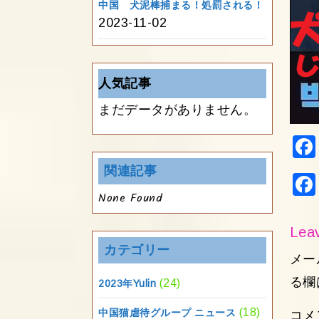
中国 犬泥棒捕まる！処罰される！
2023-11-02
人気記事
まだデータがありません。
関連記事
None Found
Leav
カテゴリー
メー
る欄
(24)
2023年Yulin
(18)
中国猫虐待グループ ニュース
コメ