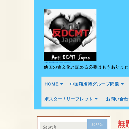
Skip
to
content
Skip
to
content
一般社団法人PCA おもいやりのちから
他国の食文化と認める必要はもうありま
HOME
中国猫虐待グループ問題
ポスター / リーフレット
お問い合わ
Search
無