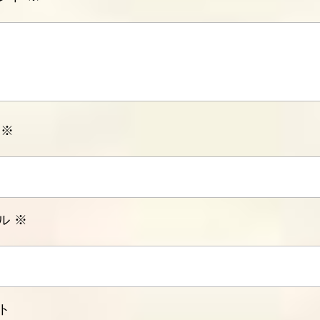
前
※
ル
※
ト