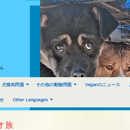
Ple
Inst
Woo
mme
Plug
せん
犬猫肉問題
その他の動物問題
Veganのニュース
せ
Other Languages
オ族