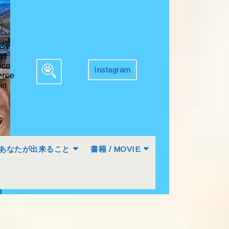
ase
all
co
Instagram
Get
rce
Search
Appointment
in
for:
あなたが出来ること
書籍 / MOVIE