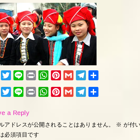
Fac
Twi
Lin
Pri
Wh
Pin
Gm
Tel
共
ebo
tter
e
nt
ats
ter
ail
egr
有
Fac
Twi
Lin
Pri
Wh
Pin
Gm
Tel
共
ok
Ap
est
am
ebo
tter
e
nt
ats
ter
ail
egr
有
p
ok
Ap
est
am
e a Reply
p
ルアドレスが公開されることはありません。
※
が付
は必須項目です