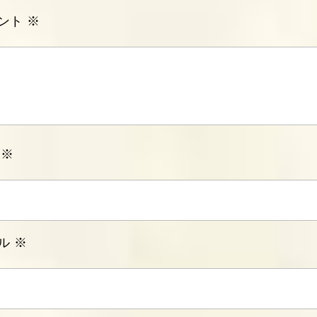
ント
※
前
※
ル
※