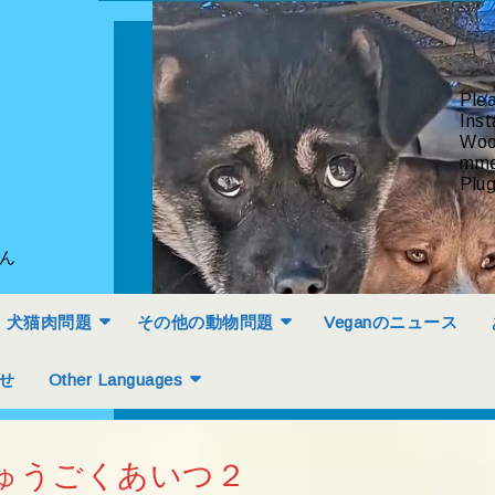
Ple
Inst
Woo
mme
Plug
せん
犬猫肉問題
その他の動物問題
Veganのニュース
せ
Other Languages
ゅうごくあいつ２