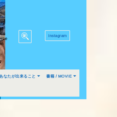
ase
all
co
Instagram
Get
rce
Search
Appointment
in
for:
あなたが出来ること
書籍 / MOVIE