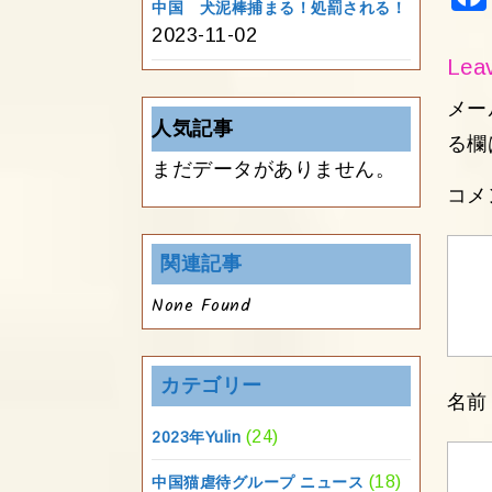
中国 犬泥棒捕まる！処罰される！
2023-11-02
Leav
メー
人気記事
る欄
まだデータがありません。
コメ
関連記事
None Found
カテゴリー
名
(24)
2023年Yulin
(18)
中国猫虐待グループ ニュース