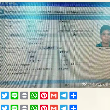
Fac
Twi
Lin
Pri
Wh
Pin
Gm
Tel
共
ebo
tter
e
nt
ats
ter
ail
egr
有
Fac
Twi
Lin
Pri
Wh
Pin
Gm
Tel
共