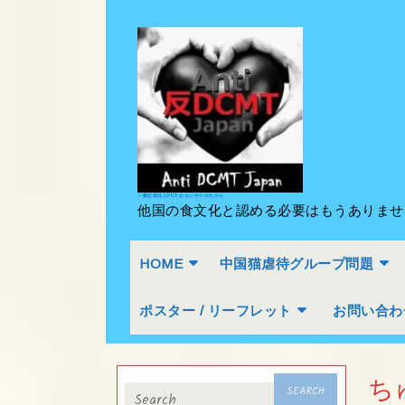
Skip
to
content
Skip
to
content
一般社団法人PCA おもいやりのちから
他国の食文化と認める必要はもうありま
HOME
中国猫虐待グループ問題
ポスター / リーフレット
お問い合わ
Search
ち