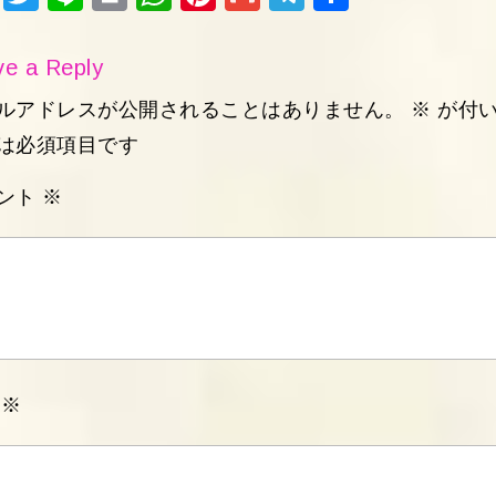
ok
Ap
est
am
ebo
tter
e
nt
ats
ter
ail
egr
有
p
ok
Ap
est
am
e a Reply
p
ルアドレスが公開されることはありません。
※
が付
は必須項目です
ント
※
前
※