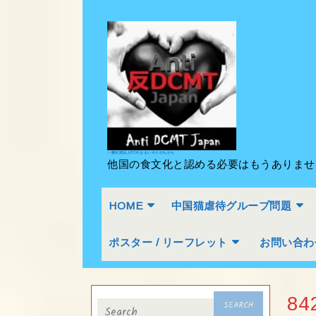
Skip
to
content
Skip
to
content
一般社団法人PCA おもいやりのちから
他国の食文化と認める必要はもうありま
HOME
中国猫虐待グループ問題
ポスター / リーフレット
お問い合わ
Search
84