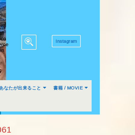
ase
all
co
Instagram
Get
rce
Search
Appointment
in
for:
あなたが出来ること
書籍 / MOVIE
061