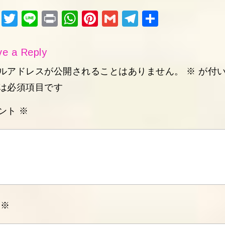
ebo
tter
e
nt
ats
ter
ail
egr
有
Fac
Twi
Lin
Pri
Wh
Pin
Gm
Tel
共
ok
Ap
est
am
ebo
tter
e
nt
ats
ter
ail
egr
有
p
ok
Ap
est
am
e a Reply
p
ルアドレスが公開されることはありません。
※
が付
は必須項目です
ント
※
前
※