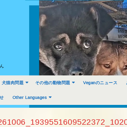
Ple
Inst
Woo
mme
Plug
せん
犬猫肉問題
その他の動物問題
Veganのニュース
せ
Other Languages
261006_1939551609522372_102