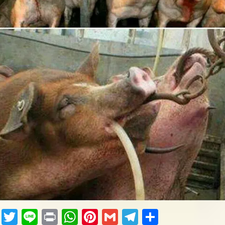
Fac
Twi
Lin
Pri
Wh
Pin
Gm
Tel
共