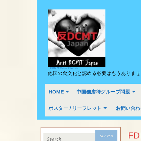
Skip
to
content
Skip
to
content
一般社団法人PCA おもいやりのちから
他国の食文化と認める必要はもうありま
HOME
中国猫虐待グループ問題
ポスター / リーフレット
お問い合わ
Search
FD