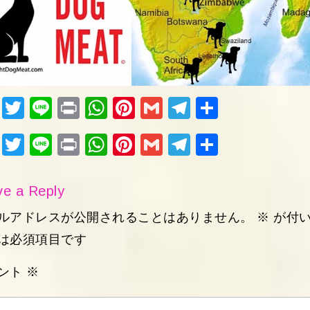
Fac
Twi
Lin
Pri
Wh
Pin
Gm
Tel
共
ebo
tter
e
nt
ats
ter
ail
egr
有
Fac
Twi
Lin
Pri
Wh
Pin
Gm
Tel
共
ok
Ap
est
am
ebo
tter
e
nt
ats
ter
ail
egr
有
p
ok
Ap
est
am
e a Reply
p
ルアドレスが公開されることはありません。
※
が付
は必須項目です
ント
※