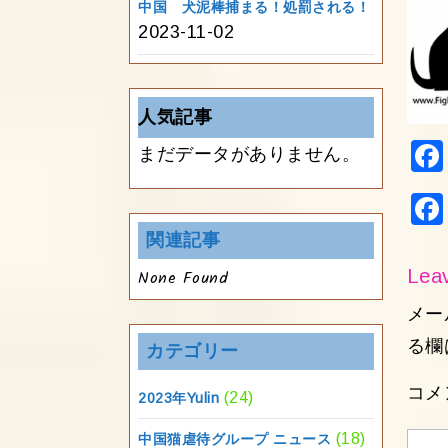
中国 犬泥棒捕まる！処罰される！
2023-11-02
人気記事
まだデータがありません。
関連記事
Leav
None Found
メー
る欄
カテゴリー
コメ
(24)
2023年Yulin
(18)
中国猫虐待グループ ニュース