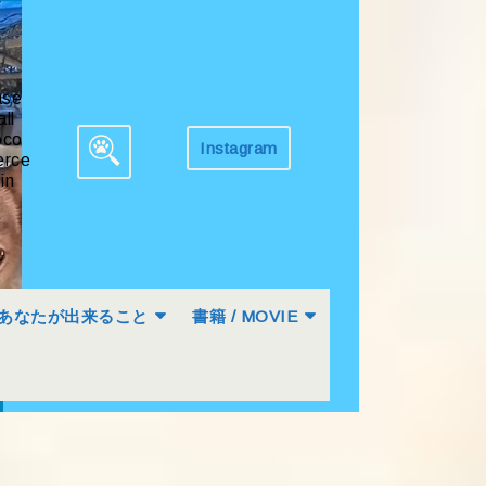
ase
all
co
Instagram
Get
rce
Search
Appointment
in
for:
あなたが出来ること
書籍 / MOVIE