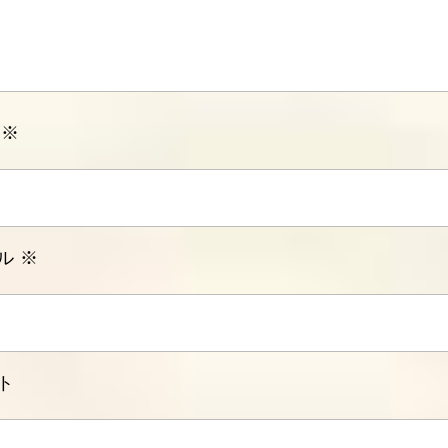
前
※
ル
※
ト