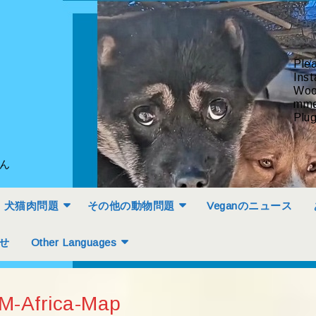
Ple
Inst
Woo
mme
Plug
せん
犬猫肉問題
その他の動物問題
Veganのニュース
せ
Other Languages
M-Africa-Map