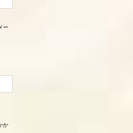
メー
かか