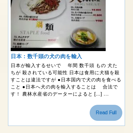
年
伝
6
い
月
9
日
日
日本：数千頭の犬の肉を輸入
本：
日本が輸入するせいで 年間 数千頭 もの 犬た
数
ちが 殺されている可能性 日本は食用に犬猫を殺
千
すことは違法ですが ●日本国内で犬の肉を食べる
頭
こと ●日本へ犬の肉を輸入することは 合法で
の
犬
す！ 農林水産省のデーターによると […] ...
の
肉
を
Read
Read Full
輸
Full
入