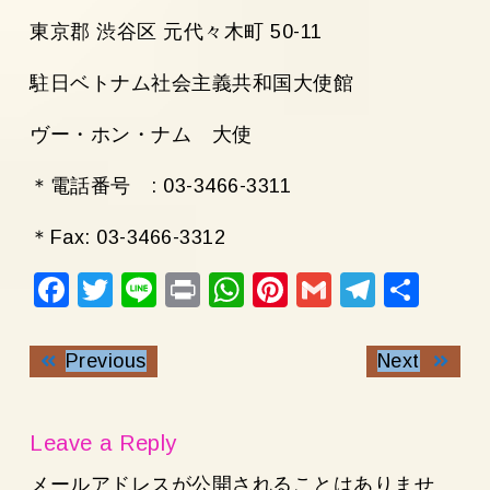
東京郡 渋谷区 元代々木町 50-11
駐日ベトナム社会主義共和国大使館
ヴー・ホン・ナム 大使
＊電話番号 : 03-3466-3311
＊Fax: 03-3466-3312
Fac
Twi
Lin
Pri
Wh
Pin
Gm
Tel
共
ebo
tter
e
nt
ats
ter
ail
egr
有
投
ok
Previous
Ap
est
am
Next
Previous
Next
稿
post:
post:
ナ
p
ビ
Leave a Reply
ゲ
ー
メールアドレスが公開されることはありませ