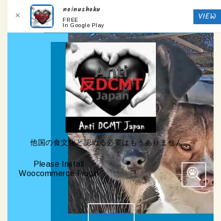
noinushoku
✕
VIEW
FREE
In Google Play
Skip
to
content
Skip
to
content
一般社団法人PCA おもいやりのちから
他国の食文化と認める必要はもうありません
Please Install
Woocommerce Plugin
Search
for:
Instagram
Get