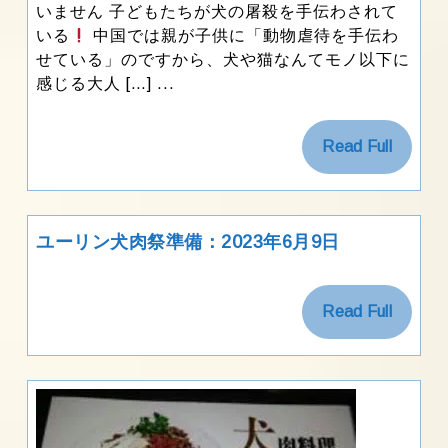
いません 子どもたちが犬の屠殺を手伝わされて
ン
いる
中国では親が子供に「動物虐待を手伝わ
犬
せている」のですから、犬や猫なんてモノ以下に
肉
祭
感じる大人 […] ...
り
準
備：
Read
Read Full
2023
Full
年
6
月
ユ
ユーリン犬肉祭準備：2023年6月9日
中
ー
旬：
リ
子
ン
Read
供
Read Full
犬
が
Full
肉
犬
祭
殺
準
し
備：
の
2023
手