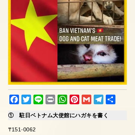
Fac
Twi
Lin
Pri
Wh
Pin
Gm
Tel
共
ebo
tter
e
nt
ats
ter
ail
egr
有
① 駐日ベトナム大使館にハガキを書く
ok
Ap
est
am
p
₸151-0062