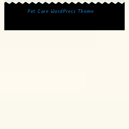
Pet Care WordPress Theme
By
Themesglance