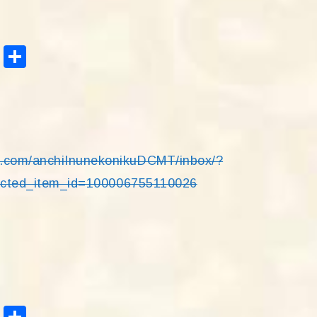
Tel
共
egr
有
am
k.com/anchiInunekonikuDCMT/inbox/?
cted_item_id=100006755110026