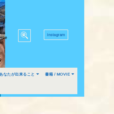
ase
all
co
Instagram
Get
rce
Search
Appointment
in
for:
あなたが出来ること
書籍 / MOVIE