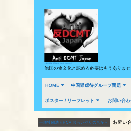
Skip
to
content
Skip
to
content
一般社団法人PCA おもいやりのちから
他国の食文化と認める必要はもうありま
HOME
中国猫虐待グループ問題
ポスター / リーフレット
お問い合わ
お問い
一般社団法人PCA おもいやりのちから