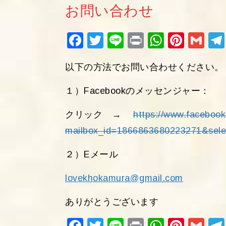
お問い合わせ
Fac
Twi
Lin
Pri
Wh
Pin
Gm
ebo
tter
e
nt
ats
ter
ail
以下の方法でお問い合わせください。
ok
Ap
est
p
１）Facebookのメッセンジャー：
クリック →
https://www.faceboo
mailbox_id=1866863680223271&sele
２）Eメール
lovekhokamura@gmail.com
ありがとうございます