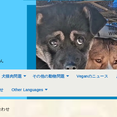
Ple
Inst
Woo
mme
Plug
せん
犬猫肉問題
その他の動物問題
Veganのニュース
せ
Other Languages
合わせ