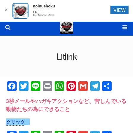
noinushoku
✕
VIEW
FREE
In Google Play
Litlink
F
T
Li
Pr
W
Pi
G
T
共
a
wi
n
in
h
nt
m
el
有
3秒メールやハガキアクションなど、苦しんでいる
c
tt
e
t
at
er
ail
e
動物たちの為にできること
e
er
s
e
gr
b
A
st
a
クリック